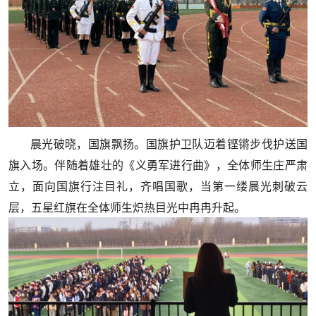
晨光破晓，国旗飘扬。国旗护卫队迈着铿锵步伐护送国
旗入场。伴随着雄壮的《义勇军进行曲》，全体师生庄严肃
立，面向国旗行注目礼，齐唱国歌，当第一缕晨光刺破云
层，五星红旗在全体师生炽热目光中冉冉升起。