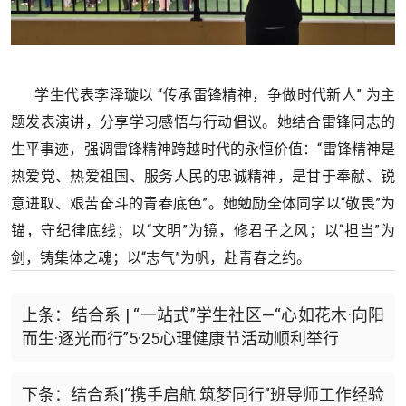
学生代表李泽璇以 “传承雷锋精神，争做时代新人” 为主
题发表演讲，分享学习感悟与行动倡议。她结合雷锋同志的
生平事迹，强调雷锋精神跨越时代的永恒价值：“雷锋精神是
热爱党、热爱祖国、服务人民的忠诚精神，是甘于奉献、锐
意进取、艰苦奋斗的青春底色”。她勉励全体同学以“敬畏”为
锚，守纪律底线；以“文明”为镜，修君子之风；以“担当”为
剑，铸集体之魂；以“志气”为帆，赴青春之约。
上条：结合系 | “一站式”学生社区—“心如花木·向阳
而生·逐光而行”5·25心理健康节活动顺利举行
下条：结合系|“携手启航 筑梦同行”班导师工作经验